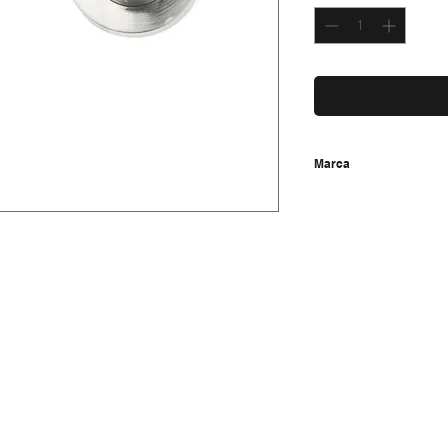
Marca
Becusa