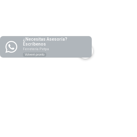
r.p.m.) y bajo peso.
-Adecuados para cepillados contínuos y
frecuentes (Astilleros, estructuras
metálicas, soldaduras de mantenimiento,
etc.
¿Necesitas Asesoría?
Escríbenos
Ferretería Petpa
Volveré pronto