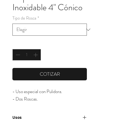
Inoxidable 4" Cónico
Tipo de Rosca
*
Cantidad
*
COTIZAR
- Uso especial con Pulidora.

- Dos Roscas.
Usos
-Especialmente diseñados para Mini-
Amoladoras de altas revoluciones (11.000