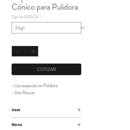
Cónico para Pulidora
Tipo de ROSCA
*
Cantidad
*
COTIZAR
- Uso especial con Pulidora.
- Dos Roscas
Usos
-Especialmente diseñados para Mini-
Marca
Amoladoras de altas revoluciones (11.000