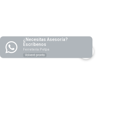
r.p.m.) y bajo peso.
Fecin
-Adecuados para cepillados contínuos y
frecuentes (Astilleros, estructuras
metálicas, soldaduras de mantenimiento,
etc.
¿Necesitas Asesoría?
Escríbenos
Ferretería Petpa
Volveré pronto