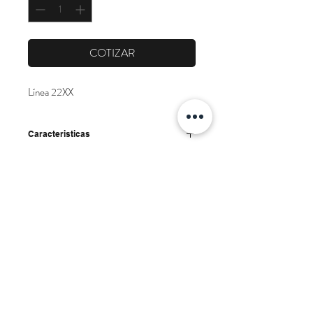
COTIZAR
Línea 22XX
Caracteristicas
Formula cubremax
Marca
Antihongos
Resistencia a la lluvia
Corona
Exterior/interior