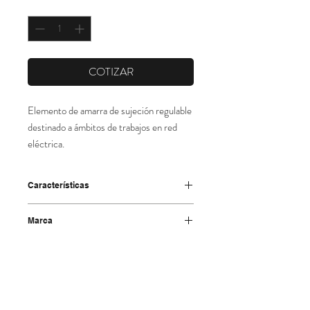
Cantidad
*
COTIZAR
Elemento de amarra de sujeción regulable
destinado a ámbitos de trabajos en red
eléctrica.
Características
-Concebido para unirse mediante dos
Marca
conectores al cinturón mod. 61-D
-Está fabricado con cinta de poliéster no
Climax
conductiva de 44 mm