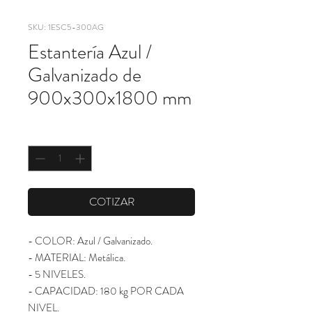
SKU: 1ESC5-300AG
Estantería Azul /
Galvanizado de
900x300x1800 mm
Cantidad
*
COTIZAR
- COLOR: Azul / Galvanizado.

- MATERIAL: Metálica. 

- 5 NIVELES.

- CAPACIDAD: 180 kg POR CADA 
NIVEL. 
