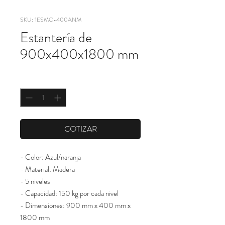
SKU: 1ESMC-400ANM
Estantería de
900x400x1800 mm
Cantidad
*
COTIZAR
- Color: Azul/naranja
- Material: Madera
- 5 niveles
- Capacidad: 150 kg por cada nivel
- Dimensiones: 900 mm x 400 mm x
1800 mm