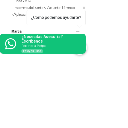
-Línea 781X
-Impermeabilizante y Aislante Térmico
-Aplicación para 3 años
¿Cómo podemos ayudarte?
Marca
¿Necesitas Asesoría?
Escríbenos
Corona
Ferretería Petpa
Estoy en línea