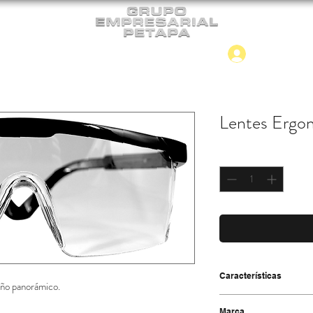
Iniciar
CONTACTO
NUEVO INGRESO
Lentes Ergo
Cantidad
*
Características
eño panorámico.
-Efectivo contra empañ
Marca