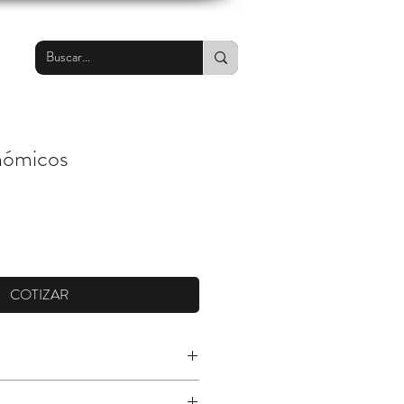
nómicos
COTIZAR
amiento, rayadura, estática y ataques