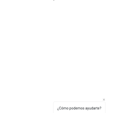
diación ultravioleta
¿Cómo podemos ayudarte?