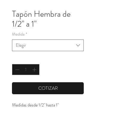
Tapón Hembra de
1/2" a 1"
Medida
*
Elegir
Cantidad
*
COTIZAR
Medidas desde 1/2" hasta 1"