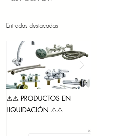
Entradas destacadas
SIKA impermeab
⚠️⚠️ PRODUCTOS EN
SikaLatex y Sik
LIQUIDACIÓN ⚠️⚠️