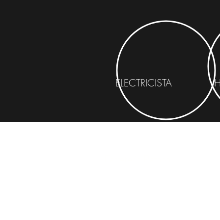
ELECTRICISTA
H
Ferretería Petapa