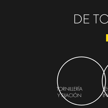
DE T
TORNILLERÍA
SE
Y
FIJACIÓN
IN