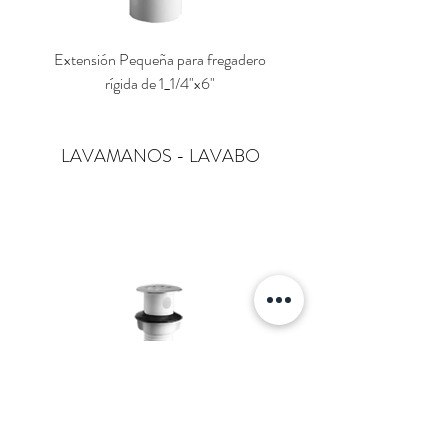
Extensión Pequeña para fregadero
Extensión Grande para fr
rígida de 1_1/4"x6"
LAVAMANOS - LAVABO