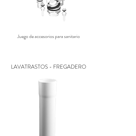
Juego de accesorios para sanitario
Flaper para sanitario con 
LAVATRASTOS - FREGADERO