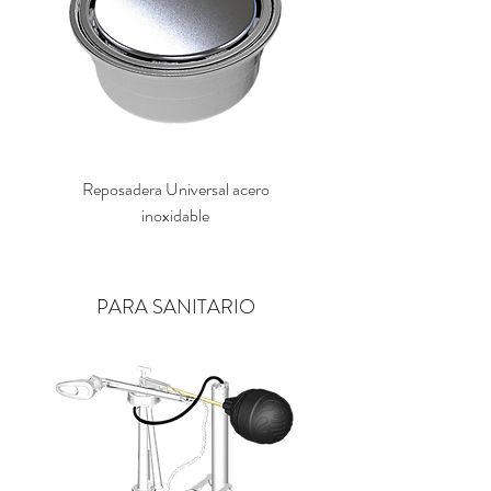
Reposadera Universal acero
Desagüe para Lavamano
inoxidable
PARA SANITARIO