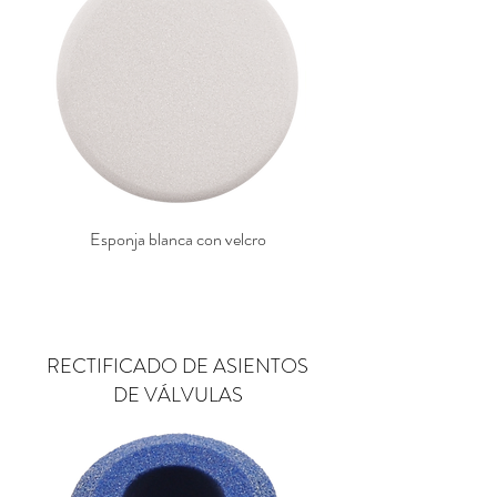
Esponja blanca con velcro
Bonete de lana Doble Ca
RECTIFICADO DE ASIENTOS
DE VÁLVULAS