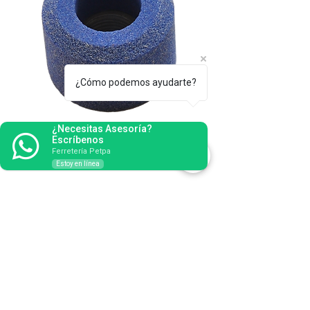
¿Cómo podemos ayudarte?
¿Necesitas Asesoría?
Rueda tipo Sioux para Rectificado de
Escríbenos
Válvulas
Ferretería Petpa
Estoy en línea
BANDAS DE LIJA (CIGÜEÑALES)