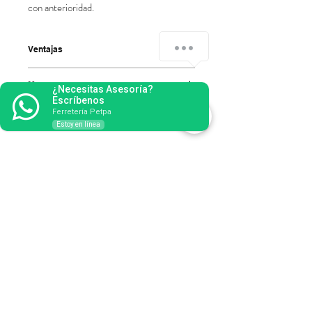
con anterioridad.
Ventajas
- Reversible.
Marca
- Electrónico.
¿Necesitas Asesoría?
Escríbenos
- Regulación de profundidad.
Stayer
Ferretería Petpa
- Especial para tornillos autoroscantes.
Estoy en línea