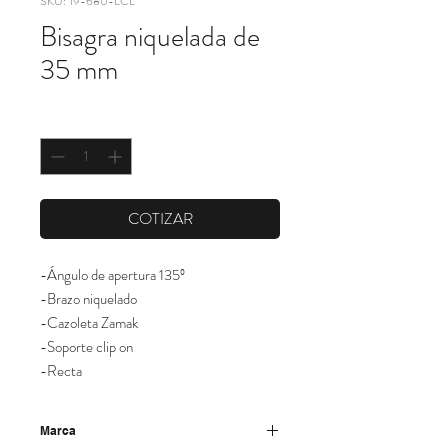
SKU: 19-680-LCL
Bisagra niquelada de
35 mm
Cantidad
*
COTIZAR
-Ángulo de apertura 135º
-Brazo niquelado
-Cazoleta Zamak
-Soporte clip on
-Recta
Marca