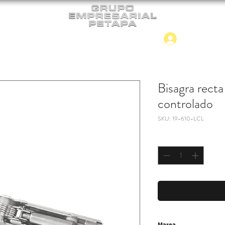
Iniciar
CONTACTO
NUEVO INGRESO
Bisagra rect
controlado
SKU: 19-610-LCL
Cantidad
*
Marca