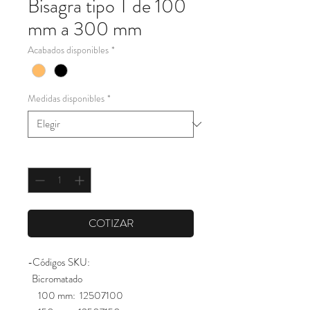
Bisagra tipo T de 100
mm a 300 mm
Acabados disponibles
*
Medidas disponibles
*
Cantidad
*
COTIZAR
-Códigos SKU:
Bicromatado
100 mm: 12507100