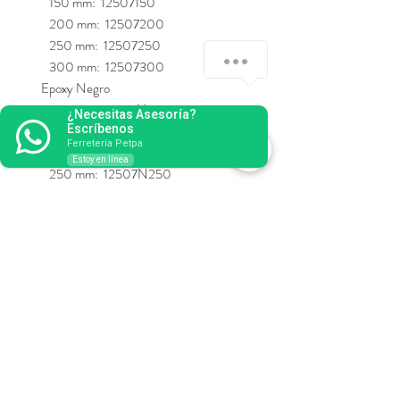
150 mm: 12507150
200 mm: 12507200
250 mm: 12507250
300 mm: 12507300
Epoxy Negro
100 mm: 12507N100
¿Necesitas Asesoría?
Escríbenos
150 mm: 12507N150
Ferretería Petpa
200 mm: 12507N200
Estoy en línea
250 mm: 12507N250
300 mm: 12507N300