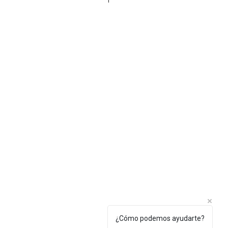
de mano.
 fibra de vidrio.
o de tono 12.
de mano.
 de tono 12.
14
05 x 50 y 110 x 55 (mm).
¿Cómo podemos ayudarte?