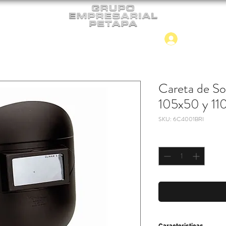
Iniciar
CONTACTO
NUEVO INGRESO
Careta de So
105x50 y 1
SKU: 6C4001BRI
Cantidad
*
Caracteristicas