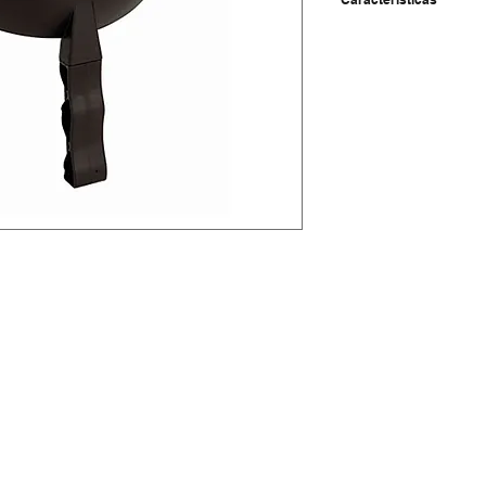
-Pantalla de soldadura 
-Material: poliamida más
-Incorporan filtro pasiv
-Pantalla de soldadura 
-Incorpora filtro pasivo
-Tonos disponibles: 8-
-Medidas del ocular: 1