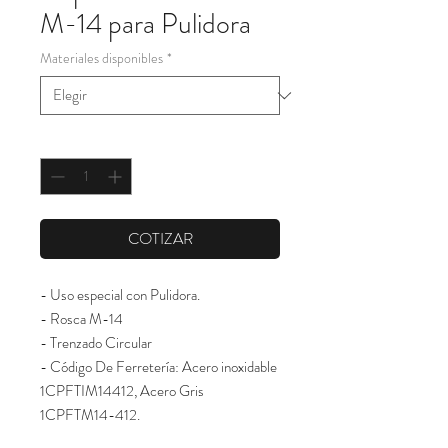
M-14 para Pulidora
Materiales disponibles
*
Cantidad
*
COTIZAR
- Uso especial con Pulidora.
- Rosca M-14
- Trenzado Circular
- Código De Ferretería: Acero inoxidable 
1CPFTIM14412, Acero Gris 
1CPFTM14-412.