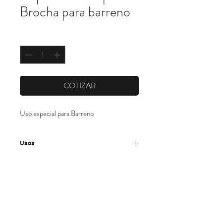
Brocha para barreno
Cantidad
*
COTIZAR
Uso especial para Barreno
Usos
- Eliminación de óxidos, pinturas y
adherencias en general.
- Estructurado de superficies de maderas
rústicas.
- Preparación de superficies para la
pintura.