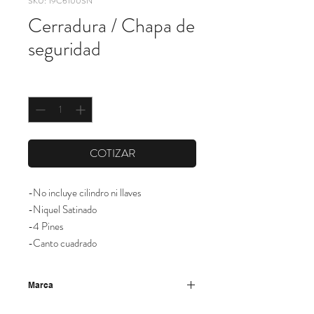
SKU: 19C6100SN
Cerradura / Chapa de
seguridad
Cantidad
*
COTIZAR
-No incluye cilindro ni llaves
-Niquel Satinado
-4 Pines
-Canto cuadrado
Marca
Becusa