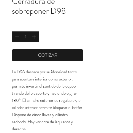
Cerradura de
sobreponer D98
Cantidad
*
COTIZAR
La D98 destaca por su idoneidad tanto 
para apertura interior como exterior: 
permite invertir el sentido del bloqueo 
tirando del picaporte y haciéndolo girar 
180º. El cilindro exterior es regulable y el 
cilindro interior permite bloquear el botón. 
Dispone de cinco llaves y cilindro 
redondo. Hay variante de izquierda y 
derecha.