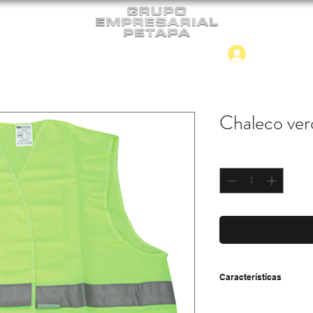
Iniciar
CONTACTO
NUEVO INGRESO
Chaleco ver
Cantidad
*
Características
-Material: tejido polié