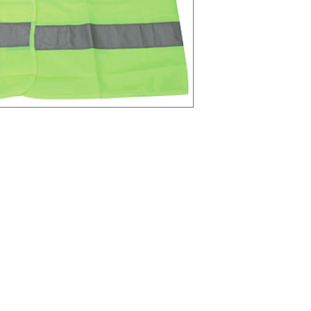
-Tejido de fondo fluores
cualquier hora del día
-Material retrorreflect
-65% algodón y 35% po