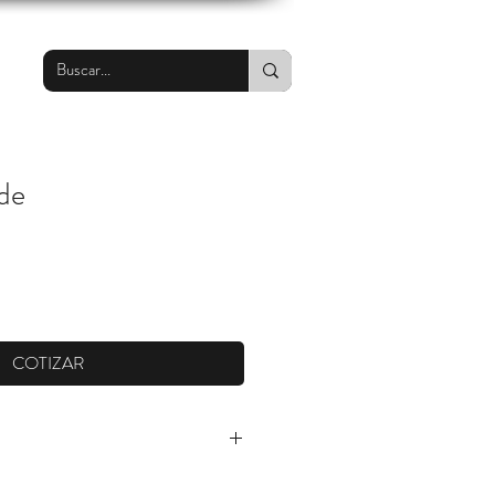
de
COTIZAR
ster 100%