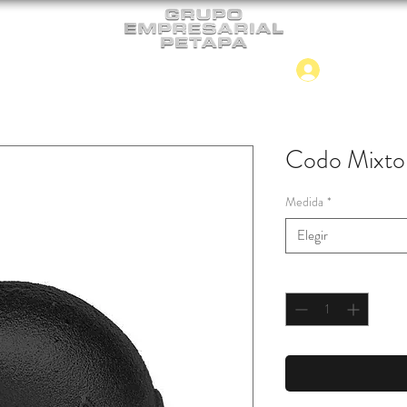
Iniciar
CONTACTO
NUEVO INGRESO
Codo Mixto 
Medida
*
Elegir
Cantidad
*