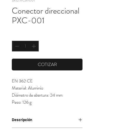
SKU: PCX-001
Conector direccional
PXC-001
Cantidad
*
COTIZAR
EN 362 CE
Material: Aluminio
Diámetro de abertura: 24 mm
Peso: 126 g
Descripción
Conector direccional con bloqueo