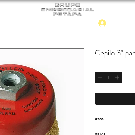
Iniciar
CONTACTO
NUEVO INGRESO
Cepilo 3" par
Cantidad
*
Usos
-Herramienta Robusta p
Marca