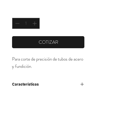
Cantidad
*
COTIZAR
Para corte de precisión de tubos de acero 
y fundición.
Características
-Cuerpo forjado de acero especial.
-Barra de ajuste con dos áreas moleteadas
para avance y retroceso rápido de la
corredera.