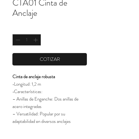
CTA01 Cinta de
Anclaje
Cantidad
*
COTIZAR
Cinta de anclaje robusta
•Longitud: 1,2 m
•Características:
– Anillas de Enganche: Dos anillas de
acero integradas
– Versatilidad: Popular por su
adaptabilidad en diversos anclajes