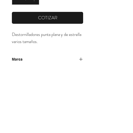
COTIZAR
Destornilladores punta plana y de estrella 
varios tamaños.
Marca
Super-ego