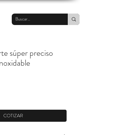
te súper preciso
noxidable
COTIZAR