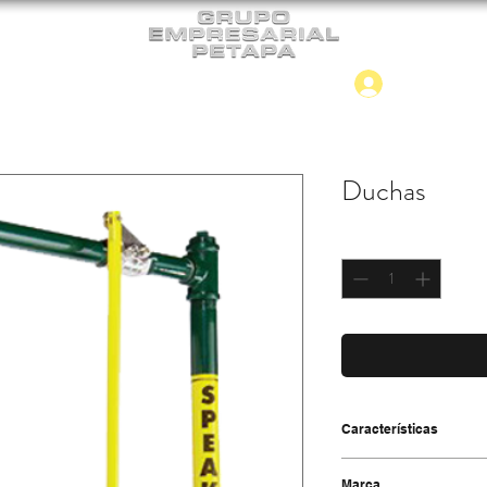
Iniciar
CONTACTO
NUEVO INGRESO
Duchas
Cantidad
*
Características
-Con una regadera de g
Marca