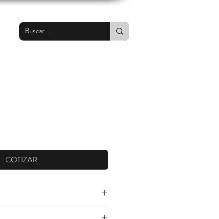
COTIZAR
ran caudal de movimiento helicoidal