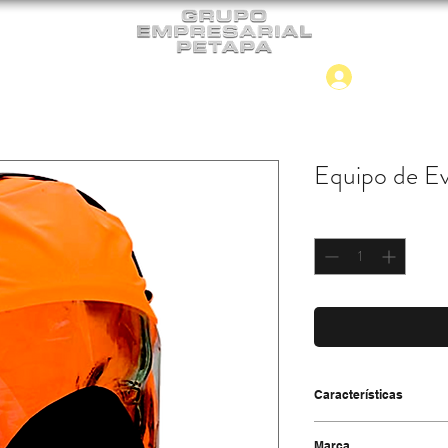
Iniciar
CONTACTO
NUEVO INGRESO
Equipo de E
Cantidad
*
Características
-Fabricado en PVC sin
Marca