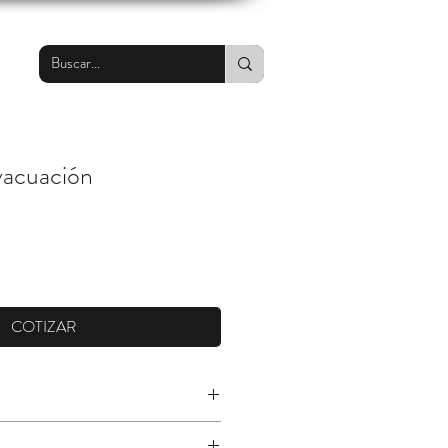
vacuación
COTIZAR
 forro