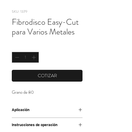
SKU: 1379
Fibrodisco Easy-Cut
para Varios Metales
Cantidad
*
COTIZAR
Grano de 80
Aplicación
• Buen desempeño en el desbaste y pulido
Instrucciones de operación
de acero, bra de vidrio, plástico y metales