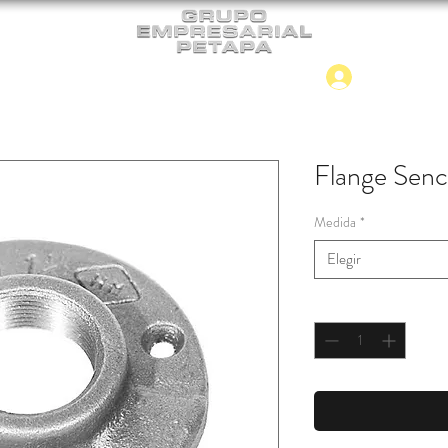
Iniciar
CONTACTO
NUEVO INGRESO
Flange Senci
Medida
*
Elegir
Cantidad
*