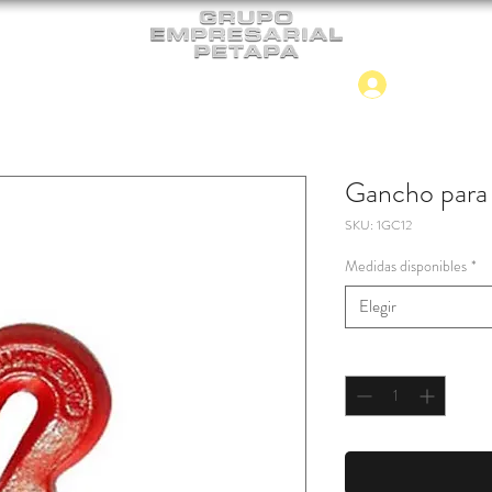
Iniciar
CONTACTO
NUEVO INGRESO
Gancho para
SKU: 1GC12
Medidas disponibles
*
Elegir
Cantidad
*