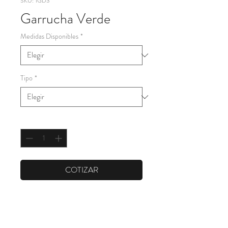
SKU: 1GD3
Garrucha Verde
Medidas Disponibles
*
Tipo
*
Cantidad
*
COTIZAR