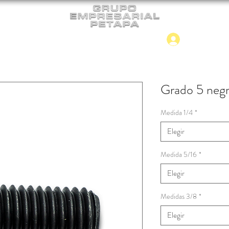
Iniciar
CONTACTO
NUEVO INGRESO
Grado 5 neg
Medida 1/4
*
Elegir
Medida 5/16
*
Elegir
Medidas 3/8
*
Elegir