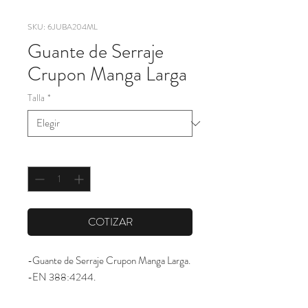
SKU: 6JUBA204ML
Guante de Serraje
Crupon Manga Larga
Talla
*
Cantidad
*
COTIZAR
-Guante de Serraje Crupon Manga Larga.

-EN 388:4244.