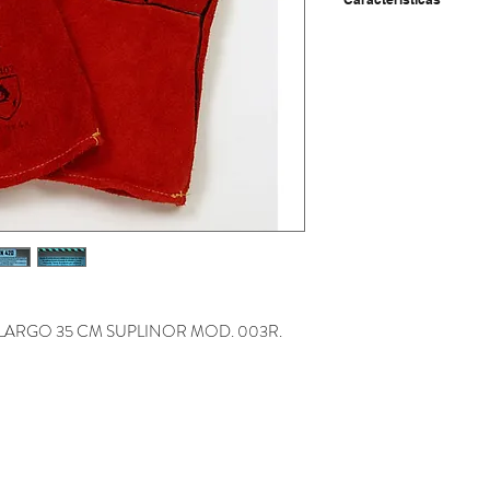
- Crupón vacuno de cal
- Color rojo con forro i
- hilos ocultos mediante
costuras, lo que impide
- Largo 35 cm.
ARGO 35 CM SUPLINOR MOD. 003R.
