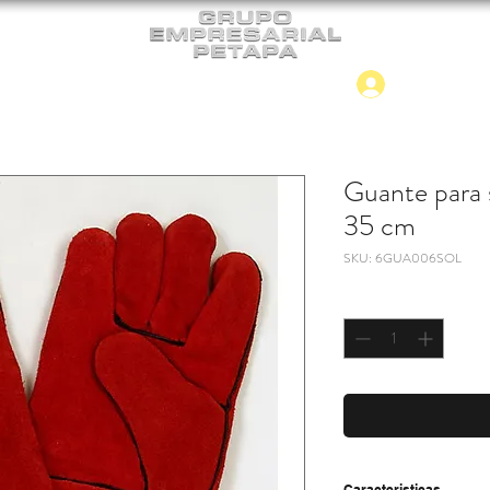
Iniciar
CONTACTO
NUEVO INGRESO
Guante para 
35 cm
SKU: 6GUA006SOL
Cantidad
*
Caracteristicas