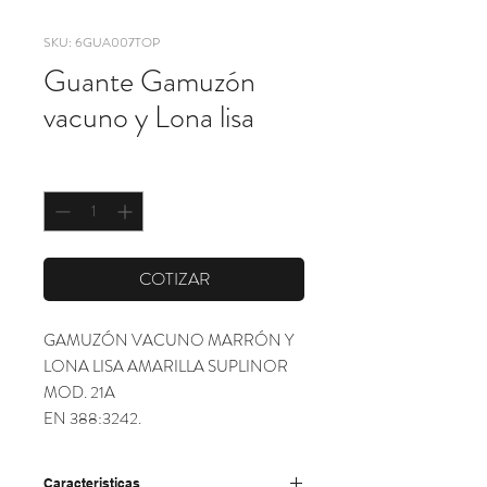
SKU: 6GUA007TOP
Guante Gamuzón
vacuno y Lona lisa
Cantidad
*
COTIZAR
GAMUZÓN VACUNO MARRÓN Y 
LONA LISA AMARILLA SUPLINOR 
MOD. 21A

EN 388:3242.
Caracteristicas