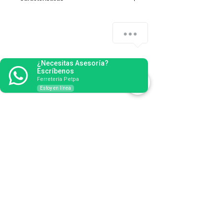
- Crupón vacuno color marrón.
- Grosor 1.1 - 1.2 mm.
¿Cómo podemos ayudarte?
- Con lona lisa amarilla (tipo americano).
¿Necesitas Asesoría?
Escríbenos
Ferretería Petpa
Estoy en línea