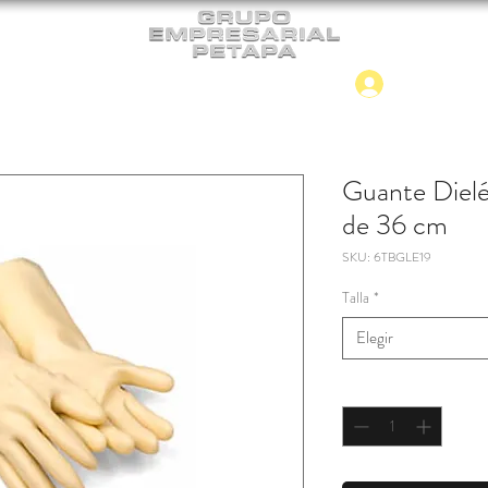
Iniciar
CONTACTO
NUEVO INGRESO
Guante Dielé
de 36 cm
SKU: 6TBGLE19
Talla
*
Elegir
Cantidad
*