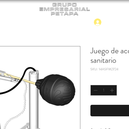
Iniciar
CONTACTO
NUEVO INGRESO
Juego de ac
sanitario
SKU: 14ASFM2724
Cantidad
*