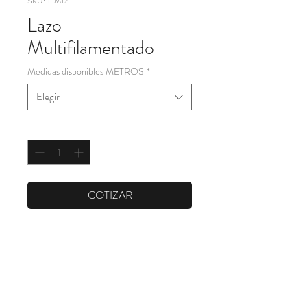
SKU: 1LM12
Lazo
Multifilamentado
Medidas disponibles METROS
*
Elegir
Cantidad
*
COTIZAR