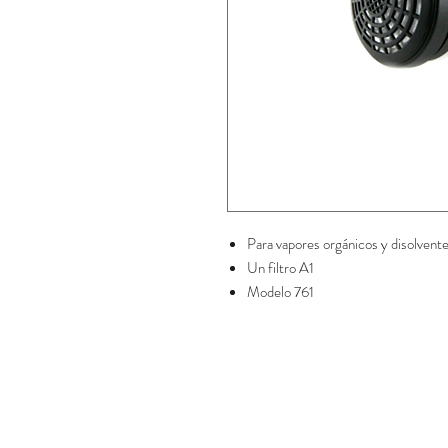
Para vapores orgánicos y disolvent
Un filtro A1
Modelo 761