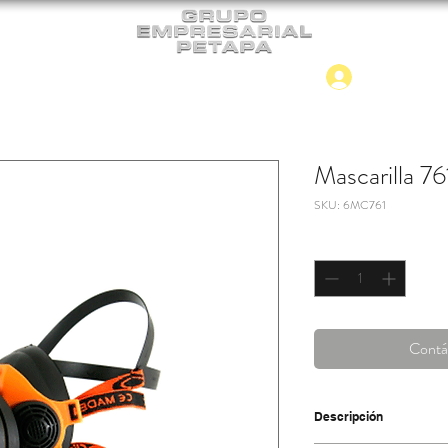
Iniciar
CONTACTO
NUEVO INGRESO
Mascarilla 76
SKU: 6MC761
Cantidad
*
Contá
Descripción