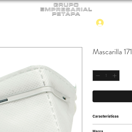
Iniciar
CONTACTO
NUEVO INGRESO
Mascarilla 17
Cantidad
*
Características
-Ligeras, cómodas y baja
Marca