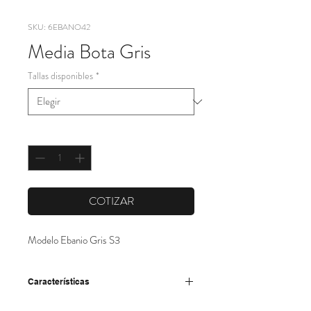
SKU: 6EBANO42
Media Bota Gris
Tallas disponibles
*
Cantidad
*
COTIZAR
Modelo Ebanio Gris S3
Características
- Altura máxima interior: 120 mm (en la