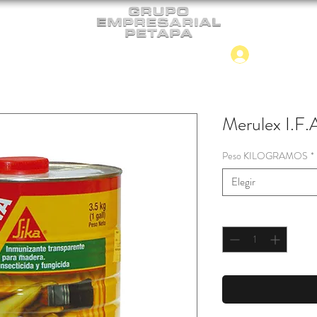
Iniciar
CONTACTO
NUEVO INGRESO
Merulex I.F.
Peso KILOGRAMOS
*
Elegir
Cantidad
*