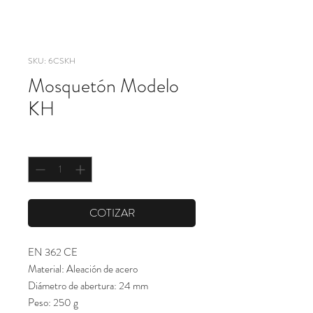
SKU: 6CSKH
Mosquetón Modelo
KH
Cantidad
*
COTIZAR
EN 362 CE
Material: Aleación de acero
Diámetro de abertura: 24 mm
Peso: 250 g