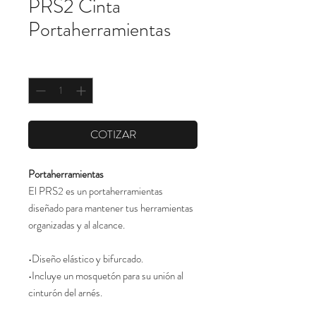
PRS2 Cinta
Portaherramientas
Cantidad
*
COTIZAR
Portaherramientas
El PRS2 es un portaherramientas
diseñado para mantener tus herramientas
organizadas y al alcance.
•Diseño elástico y bifurcado.
•Incluye un mosquetón para su unión al
cinturón del arnés.